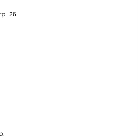
р. 26
ю.