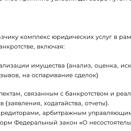
азчику комплекс юридических услуг в ра
нкротстве, включая:
ализации имущества (анализ, оценка, и
тзывов, на оспаривание сделок)
пектам, связанным с банкротством и реа
 (заявления, ходатайства, отчеты).
кредиторами, арбитражным управляющим
м Федеральный закон «О несостоятельност